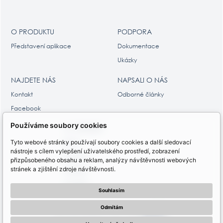
O PRODUKTU
PODPORA
Představení aplikace
Dokumentace
Ukázky
NAJDETE NÁS
NAPSALI O NÁS
Kontakt
Odborné články
Facebook
Používáme soubory cookies
O VÝROBCI
Tyto webové stránky používají soubory cookies a další sledovací
Profil
nástroje s cílem vylepšení uživatelského prostředí, zobrazení
Produkty
přizpůsobeného obsahu a reklam, analýzy návštěvnosti webových
stránek a zjištění zdroje návštěvnosti.
Partneři
Kontakty
Souhlasím
Odmítám
WAK System, 1998 - 2026