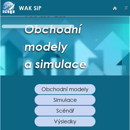
nbsp;
WAK SIP
WAK SIP
≡
Obchodní
modely
a simulace