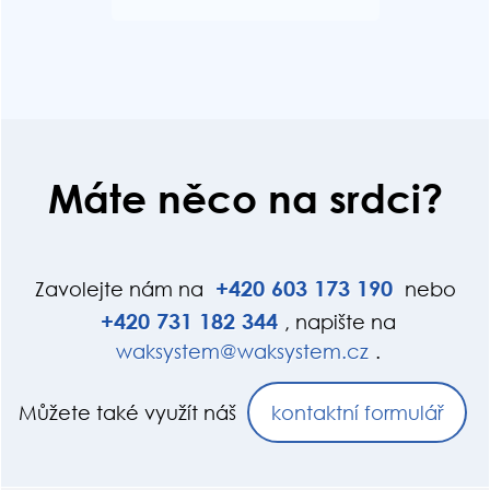
Máte něco na srdci?
+420
603
173
190
Zavolejte nám na
nebo
+420
731
182
344
, napište na
wak
system
@waksy
ste
m.cz
.
Můžete také využít náš
kontaktní formulář